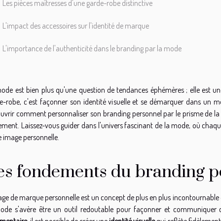
Les pièces maîtresses d'une garde-robe distinctive
L'impact des accessoires sur l'identité de marque
L'importance de l'authenticité dans le branding par la mode
ode est bien plus qu'une question de tendances éphémères ; elle est une
e-robe, c'est façonner son identité visuelle et se démarquer dans un m
uvrir comment personnaliser son branding personnel par le prisme de la m
lement. Laissez-vous guider dans l'univers fascinant de la mode, où chaq
e image personnelle.
es fondements du branding p
age de marque personnelle est un concept de plus en plus incontournable d
ode s'avère être un outil redoutable pour façonner et communiquer 
imentaire
, il est possible de créer une
identité visuelle
qui reflète fidèlement