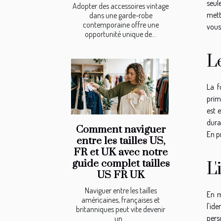
seul
Adopter des accessoires vintage
mett
dans une garde-robe
contemporaine offre une
vous 
opportunité unique de...
L
La f
prim
est 
dura
Comment naviguer
En p
entre les tailles US,
FR et UK avec notre
guide complet tailles
L
US FR UK
Naviguer entre les tailles
En m
américaines, françaises et
l'id
britanniques peut vite devenir
pers
un...