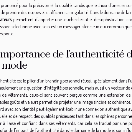
 prononcé pour la précision et la qualité, tandis que le choix d'une ceint
 de prendre des risques et d'afficher sa singularité. Dans le domaine de 
lateurs
, permettent d'apporter une touche d'éclat et de sophistication, co
ssoire sélectionné avec soin est un messager silencieux qui communique 
es porte.
'importance de l'authenticité 
a mode
thenticité est le pilier d'un branding personnel réussi, spécialement dans l'
seulement une question d'intégrité personnelle, mais aussi un vecteur de c
e de vêtements, ceux-ci sont souvent perçus comme une extension de no
tables goûts et valeurs permet de projeter une image sincère et cohérente, 
rd avec son identité peut également établir une connexion authentique a
elle et de respect, des qualités précieuses tant dans les sphères personnell
ir à l'aise et confiant dans ses vêtements, car cela se traduit par une p
ofondir l'impact de l'authenticité dans le domaine de la mode et son influen