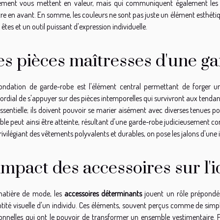
ement vous mettent en valeur, mais qui communiquent également les va
re en avant. En somme, les couleurs ne sont pas juste un élément esthétiqu
êtes et un outil puissant d'expression individuelle.
es pièces maîtresses d'une ga
ondation de garde-robe est l'élément central permettant de forger un
ordial de s'appuyer sur des pièces intemporelles qui survivront aux tenda
essentielle; ils doivent pouvoir se marier aisément avec diverses tenues pou
ble peut ainsi être atteinte, résultant d'une garde-robe judicieusement co
rivilégiant des vêtements polyvalents et durables, on pose les jalons d'une i
'impact des accessoires sur l'
atière de mode, les
accessoires déterminants
jouent un rôle prépondé
entité visuelle d'un individu. Ces éléments, souvent perçus comme de simp
onnelles qui ont le pouvoir de transformer un ensemble vestimentaire