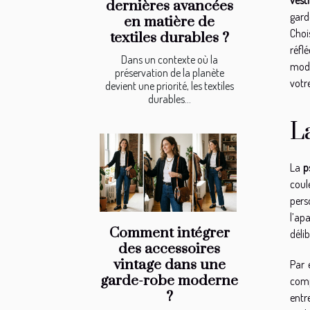
dernières avancées
gard
en matière de
Choi
textiles durables ?
réfl
Dans un contexte où la
mode
préservation de la planète
votr
devient une priorité, les textiles
durables...
L
La
p
coul
pers
l’ap
Comment intégrer
déli
des accessoires
vintage dans une
Par 
garde-robe moderne
comp
?
entr