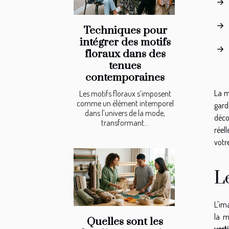
Techniques pour
intégrer des motifs
floraux dans des
tenues
contemporaines
La m
Les motifs floraux s’imposent
comme un élément intemporel
gard
dans l’univers de la mode,
déco
transformant...
réel
votr
L
L'im
la m
Quelles sont les
vest