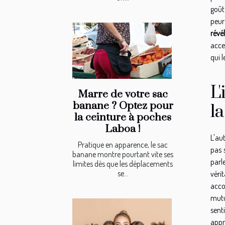
goût
peur
révé
acce
qui l
L
Marre de votre sac
banane ? Optez pour
l
la ceinture à poches
Laboa !
L'au
Pratique en apparence, le sac
pas 
banane montre pourtant vite ses
parl
limites dès que les déplacements
se...
véri
acco
mutu
sent
appr