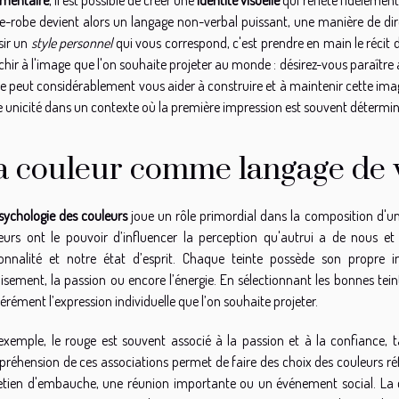
e-robe devient alors un langage non-verbal puissant, une manière de dire
sir un
style personnel
qui vous correspond, c'est prendre en main le récit de
échir à l'image que l'on souhaite projeter au monde : désirez-vous paraître
 peut considérablement vous aider à construire et à maintenir cette imag
e unicité dans un contexte où la première impression est souvent détermi
a couleur comme langage de v
sychologie des couleurs
joue un rôle primordial dans la composition d'une 
eurs ont le pouvoir d’influencer la perception qu'autrui a de nous e
onnalité et notre état d’esprit. Chaque teinte possède son propre 
aisement, la passion ou encore l’énergie. En sélectionnant les bonnes tei
bérément l’expression individuelle que l’on souhaite projeter.
exemple, le rouge est souvent associé à la passion et à la confiance, tan
réhension de ces associations permet de faire des choix des couleurs réflé
etien d'embauche, une réunion importante ou un événement social. La c