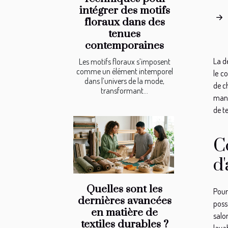
intégrer des motifs
floraux dans des
tenues
contemporaines
La d
Les motifs floraux s’imposent
comme un élément intemporel
le c
dans l’univers de la mode,
de c
transformant...
mang
de te
C
d
Quelles sont les
Pour
dernières avancées
poss
en matière de
salo
textiles durables ?
lava