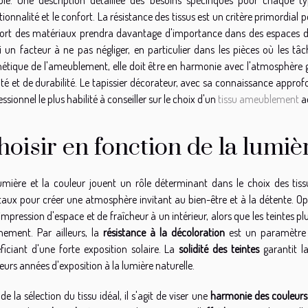
tionnalité et le confort. La résistance des tissus est un critère primordial 
ort des matériaux prendra davantage d'importance dans des espaces dédi
i un facteur à ne pas négliger, en particulier dans les pièces où les t
thétique de l'ameublement, elle doit être en harmonie avec l'atmosphère
ité et de durabilité. Le tapissier décorateur, avec sa connaissance approfo
ssionnel le plus habilité à conseiller sur le choix d'un
tissu ameublement
a
hoisir en fonction de la lumiè
umière et la couleur jouent un rôle déterminant dans le choix des ti
taux pour créer une atmosphère invitant au bien-être et à la détente. Op
impression d'espace et de fraîcheur à un intérieur, alors que les teintes
inement. Par ailleurs, la
résistance à la décoloration
est un paramètre à
ficiant d'une forte exposition solaire. La
solidité des teintes
garantit la
ieurs années d'exposition à la lumière naturelle.
de la sélection du tissu idéal, il s'agit de viser une
harmonie des couleurs