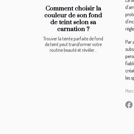
d'am
Comment choisir la
prot
couleur de son fond
d'in
de teint selon sa
carnation ?
régl
Trouver la teinte parfaite de fond
Par a
de teint peut transformer votre
subs
routine beauté et révéler...
pers
fiab
créa
les 
Merc