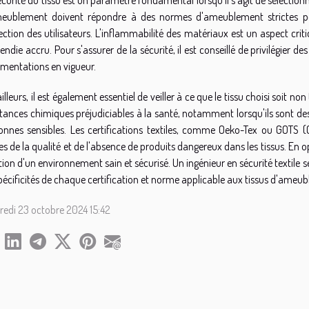
eublement doivent répondre à des normes d'ameublement strictes po
ection des utilisateurs. L'inflammabilité des matériaux est un aspect crit
cendie accru. Pour s'assurer de la sécurité, il est conseillé de privilégier
ementations en vigueur.
illeurs, il est également essentiel de veiller à ce que le tissu choisi soit no
tances chimiques préjudiciables à la santé, notamment lorsqu'ils sont de
onnes sensibles. Les certifications textiles, comme Oeko-Tex ou GOTS (G
les de la qualité et de l'absence de produits dangereux dans les tissus. En 
tion d'un environnement sain et sécurisé. Un ingénieur en sécurité textile s
spécificités de chaque certification et norme applicable aux tissus d'ameu
redi 23 octobre 2024 15:42