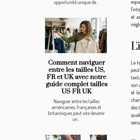
espa
opportunité unique de...
l'in
et a
négli
L
Comment naviguer
La t
entre les tailles US,
peut
FR et UK avec notre
text
guide complet tailles
son 
US FR UK
et l
cham
Naviguer entre les tailles
américaines, françaises et
des 
britanniques peut vite devenir
qual
un...
sens