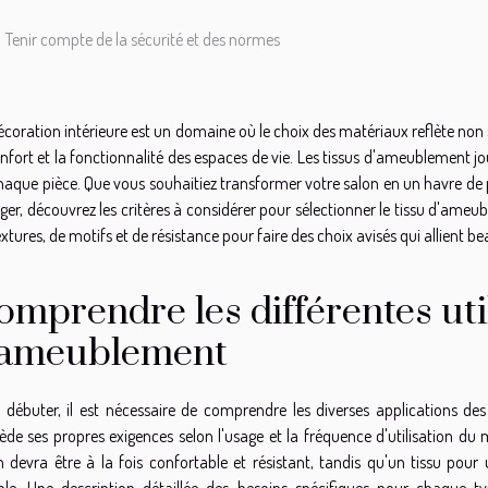
Tenir compte de la sécurité et des normes
écoration intérieure est un domaine où le choix des matériaux reflète non
onfort et la fonctionnalité des espaces de vie. Les tissus d'ameublement j
haque pièce. Que vous souhaitiez transformer votre salon en un havre de pa
er, découvrez les critères à considérer pour sélectionner le tissu d'ameub
xtures, de motifs et de résistance pour faire des choix avisés qui allient beau
omprendre les différentes util
'ameublement
 débuter, il est nécessaire de comprendre les diverses applications d
ède ses propres exigences selon l'usage et la fréquence d'utilisation du 
n devra être à la fois confortable et résistant, tandis qu'un tissu po
ble. Une description détaillée des besoins spécifiques pour chaque t