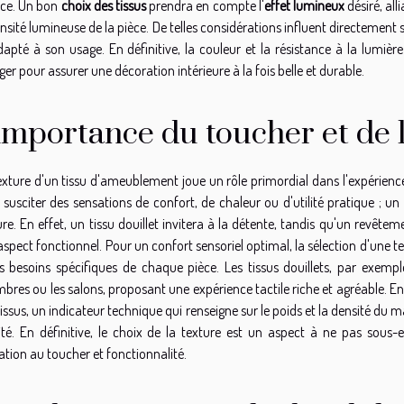
ce. Un bon
choix des tissus
prendra en compte l'
effet lumineux
désiré, all
tensité lumineuse de la pièce. De telles considérations influent directement 
dapté à son usage. En définitive, la couleur et la résistance à la lumiè
ger pour assurer une décoration intérieure à la fois belle et durable.
'importance du toucher et de 
exture d'un tissu d'ameublement joue un rôle primordial dans l'expérience
 susciter des sensations de confort, de chaleur ou d'utilité pratique ; un
ure. En effet, un tissu douillet invitera à la détente, tandis qu'un revêtem
aspect fonctionnel. Pour un confort sensoriel optimal, la sélection d'une 
es besoins spécifiques de chaque pièce. Les tissus douillets, par exem
bres ou les salons, proposant une expérience tactile riche et agréable. En
tissus, un indicateur technique qui renseigne sur le poids et la densité du 
ité. En définitive, le choix de la texture est un aspect à ne pas sous
ation au toucher et fonctionnalité.