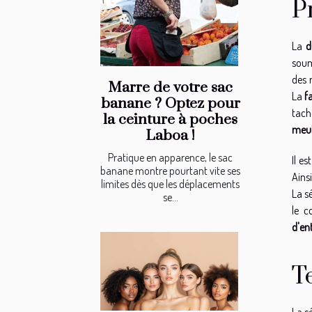
P
La
d
soum
des 
Marre de votre sac
La
f
banane ? Optez pour
tach
la ceinture à poches
meu
Laboa !
Pratique en apparence, le sac
Il e
banane montre pourtant vite ses
Ains
limites dès que les déplacements
La s
se...
le c
d'en
T
La s