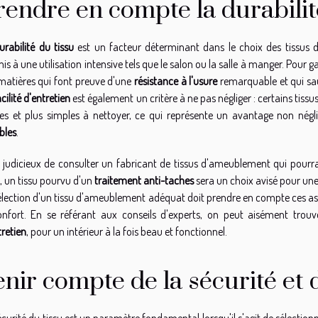
rendre en compte la durabilité
urabilité du tissu
est un facteur déterminant dans le choix des tissus d
is à une utilisation intensive tels que le salon ou la salle à manger. Pour 
matières qui font preuve d'une
résistance à l'usure
remarquable et qui sau
acilité d'entretien
est également un critère à ne pas négliger : certains tissu
es et plus simples à nettoyer, ce qui représente un avantage non négli
bles
.
st judicieux de consulter un fabricant de tissus d'ameublement qui pourra 
i, un tissu pourvu d'un
traitement anti-taches
sera un choix avisé pour une
élection d'un tissu d'ameublement adéquat doit prendre en compte ces aspe
onfort. En se référant aux conseils d'experts, on peut aisément trouv
tretien
, pour un intérieur à la fois beau et fonctionnel.
enir compte de la sécurité et
écurité du tissu est un paramètre fondamental lorsqu'il s'agit de sélectionn