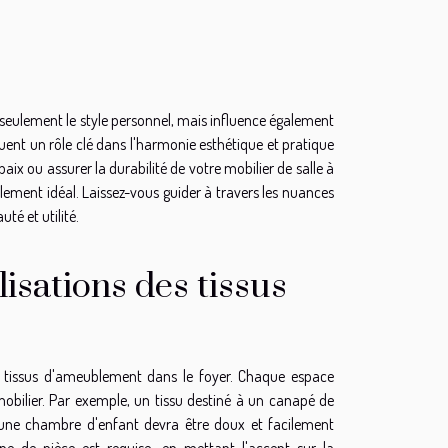
 seulement le style personnel, mais influence également
ouent un rôle clé dans l'harmonie esthétique et pratique
ix ou assurer la durabilité de votre mobilier de salle à
lement idéal. Laissez-vous guider à travers les nuances
té et utilité.
isations des tissus
es tissus d'ameublement dans le foyer. Chaque espace
mobilier. Par exemple, un tissu destiné à un canapé de
ur une chambre d'enfant devra être doux et facilement
ype de pièce est requise, en mettant l'accent sur la