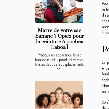
Pour
refl
d’as
cons
anti
Marre de votre sac
la s
banane ? Optez pour
la ceinture à poches
Laboa !
P
Pratique en apparence, le sac
banane montre pourtant vite ses
La p
limites dès que les déplacements
enti
se...
fond
soph
s’im
ou c
Conf
de l