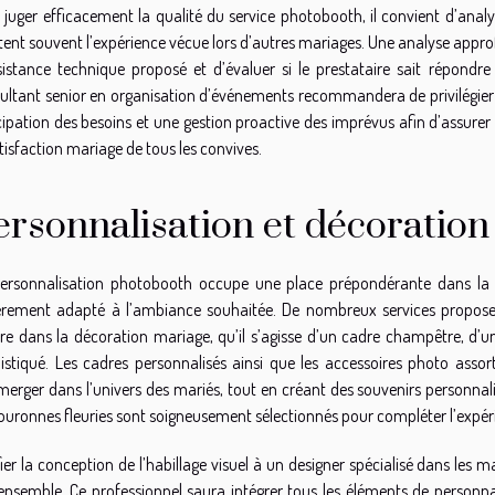
 juger efficacement la qualité du service photobooth, il convient d’analyse
ètent souvent l’expérience vécue lors d’autres mariages. Une analyse appr
sistance technique proposé et d’évaluer si le prestataire sait répo
ultant senior en organisation d’événements recommandera de privilégier 
cipation des besoins et une gestion proactive des imprévus afin d’assurer
atisfaction mariage de tous les convives.
ersonnalisation et décoration
ersonnalisation photobooth occupe une place prépondérante dans la ré
èrement adapté à l’ambiance souhaitée. De nombreux services propos
re dans la décoration mariage, qu’il s’agisse d’un cadre champêtre, d’
istiqué. Les cadres personnalisés ainsi que les accessoires photo ass
merger dans l’univers des mariés, tout en créant des souvenirs personna
ouronnes fleuries sont soigneusement sélectionnés pour compléter l’expér
ier la conception de l’habillage visuel à un designer spécialisé dans les 
’ensemble. Ce professionnel saura intégrer tous les éléments de person