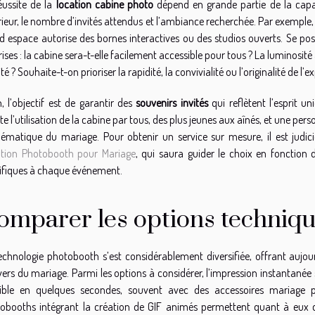
éussite de la
location cabine photo
dépend en grande partie de la capac
rieur, le nombre d’invités attendus et l’ambiance recherchée. Par exemple
d espace autorise des bornes interactives ou des studios ouverts. Se po
rises : la cabine sera-t-elle facilement accessible pour tous ? La luminosité
té ? Souhaite-t-on prioriser la rapidité, la convivialité ou l’originalité de l’e
n, l’objectif est de garantir des
souvenirs invités
qui reflètent l’esprit un
lite l’utilisation de la cabine par tous, des plus jeunes aux aînés, et une
hématique du mariage. Pour obtenir un service sur mesure, il est judic
tion Photobooth pour Mariage
, qui saura guider le choix en fonction 
ifiques à chaque événement.
omparer les options techniq
echnologie photobooth s’est considérablement diversifiée, offrant aujou
ivers du mariage. Parmi les options à considérer, l’impression instantanée 
ible en quelques secondes, souvent avec des accessoires mariage pe
obooths intégrant la création de GIF animés permettent quant à eux de