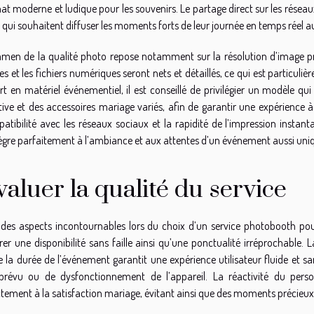
at moderne et ludique pour les souvenirs. Le partage direct sur les résea
 qui souhaitent diffuser les moments forts de leur journée en temps réel au
amen de la qualité photo repose notamment sur la résolution d’image propo
ges et les fichiers numériques seront nets et détaillés, ce qui est particu
rt en matériel événementiel, il est conseillé de privilégier un modèle q
itive et des accessoires mariage variés, afin de garantir une expérience 
atibilité avec les réseaux sociaux et la rapidité de l’impression insta
tègre parfaitement à l’ambiance et aux attentes d’un événement aussi uni
valuer la qualité du service
 des aspects incontournables lors du choix d’un service photobooth pou
rer une disponibilité sans faille ainsi qu’une ponctualité irréprochable
e la durée de l’événement garantit une expérience utilisateur fluide et san
prévu ou de dysfonctionnement de l’appareil. La réactivité du perso
ctement à la satisfaction mariage, évitant ainsi que des moments précieux n