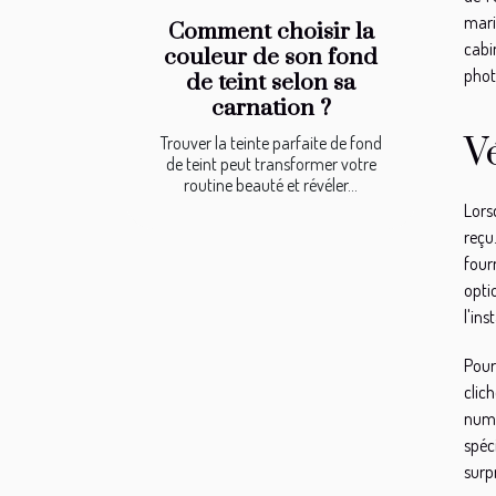
mari
Comment choisir la
cabi
couleur de son fond
phot
de teint selon sa
carnation ?
V
Trouver la teinte parfaite de fond
de teint peut transformer votre
routine beauté et révéler...
Lors
reçu
four
opti
l'ins
Pour 
clic
numé
spéc
surpr