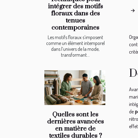
intégrer des motifs
floraux dans des
tenues
contemporaines
Orga
Les motifs floraux s’imposent
comme un élément intemporel
cont
dans l’univers de la mode,
crit
transformant...
D
Avan
mari
inté
de
p
Quelles sont les
rétr
dernières avancées
effe
en matière de
textiles durables ?