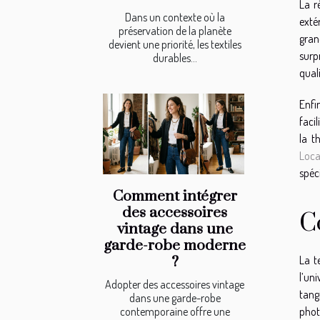
La r
Dans un contexte où la
exté
préservation de la planète
gran
devient une priorité, les textiles
surp
durables...
quali
Enfi
faci
la t
Loca
spéc
Comment intégrer
des accessoires
C
vintage dans une
garde-robe moderne
?
La t
l’un
Adopter des accessoires vintage
tang
dans une garde-robe
contemporaine offre une
phot