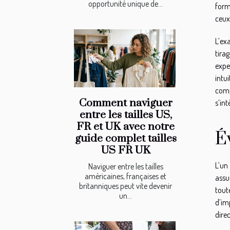
opportunité unique de...
form
ceux
L’ex
tira
expe
intu
comp
Comment naviguer
s’in
entre les tailles US,
FR et UK avec notre
É
guide complet tailles
US FR UK
L’un
Naviguer entre les tailles
américaines, françaises et
assu
britanniques peut vite devenir
tout
un...
d’im
dire