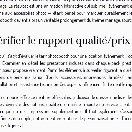
age. Le résultat est une animation interactive qui sublime l’événement e
ne aux accessoires photo — étant pensé pour marquer durablement les 
obooth devient alors un véritable prolongement du thème mariage, source d
érifier le rapport qualité/prix
qu'il s'agit d'évaluer le tarif photobooth pour une location événement, il
. Examiner en détail les prestations incluses dans chaque pack pr
nisseur propose vraiment. Parmi les éléments à surveiller figurent la durée
ons de personnalisation (fonds, accessoires, impressions illimitées), 
tallation et l'assistance technique. Ces aspects influencent fortement le rapp
comparer efficacement les offres, il est judicieux de dresser une liste des c
hés, diversité des options, qualité du matériel, rapidité du service clien
rique ou des impressions supplémentaires. Il faut également s'assu
ifiques du couple, notamment en matière de personnalisation et d'acc
ises le jour J.